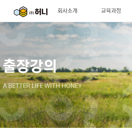
회사소개
교육과정
소개말
조종자과정
연혁
지도/실기평가
출장강의
인허가증명서
민간자격증과정
오시는 길
A BETTER LIFE WITH HONEY