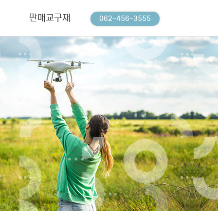
판매교구재
커뮤니티
062-456-3555
판매교구재
공지사항
상담신청
Q&A
자료실