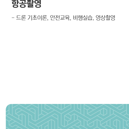
항공촬영
- 드론 기초이론, 안전교육, 비행실습, 영상촬영