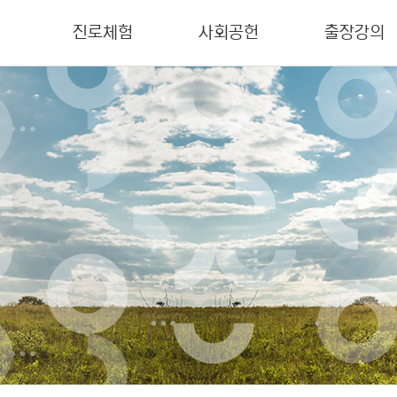
진로체험
사회공헌
출장강의
진로체험
사회공헌
출장강의
과정