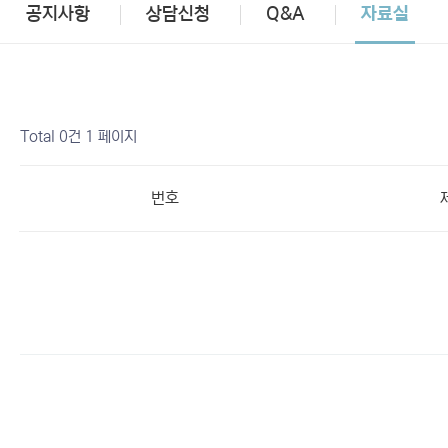
공지사항
상담신청
Q&A
자료실
Total 0건
1 페이지
번호