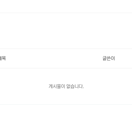
제목
글쓴이
게시물이 없습니다.