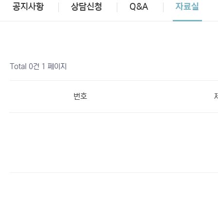
공지사항
상담신청
Q&A
자료실
Total 0건
1 페이지
번호